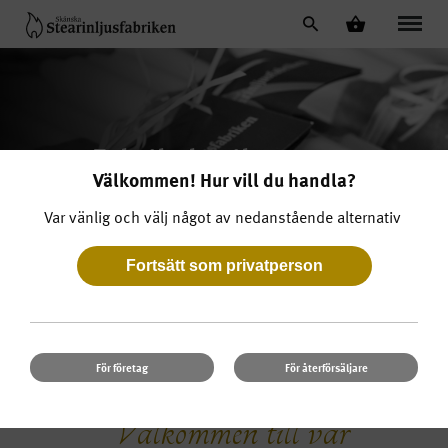
Fabriksbutiken – ett
Välkommen! Hur vill du handla?
utflyktsmål
Var vänlig och välj något av nedanstående alternativ
För företag
För återförsäljare
Välkommen till vår