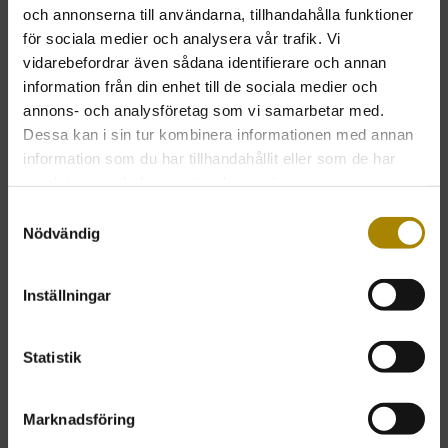
och annonserna till användarna, tillhandahålla funktioner
för sociala medier och analysera vår trafik. Vi
vidarebefordrar även sådana identifierare och annan
information från din enhet till de sociala medier och
annons- och analysföretag som vi samarbetar med.
Dessa kan i sin tur kombinera informationen med annan
information som du har tillhandahållit eller som de har
samlat in när du har använt deras tjänster.
Samtyckesval
Nödvändig
Vår butik är öppen året runt
Skånska Stearinljusfabriken
Inställningar
Ängeltoftavägen 91
262 91 Ängelholm
Statistik
Helgfria Vard-Måndag-Fredag:
10.00-17.00
Marknadsföring