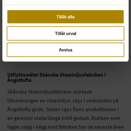
Helgöppet fr o m v.45-v50
Lördag:
10.00-15.00
Söndag:
11.00-16.00
Tillåt alla
Tillåt urval
Avvisa
Utflyktsmålet Skånska Stearinljusfabriken i
Ängeltofta.
Skånska Stearinljusfabriken startade
tillverkningen av stearinljus 1951 i verkstaden på
Ängeltofta gods. Sedan 1971 finns produktionen i
en gammal statarlänga intill godset. Butiken som
ligger vägg i vägg med fabriken har de senaste åren