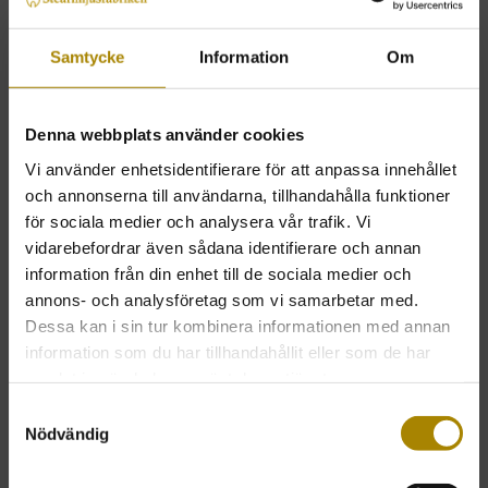
Samtycke
Information
Om
Blockljus 50 x 150
Blockljus 50 x 200
Denna webbplats använder cookies
Art nr: 50150-P
Art nr: 50200-P
Vi använder enhetsidentifierare för att anpassa innehållet
65kr
74kr
och annonserna till användarna, tillhandahålla funktioner
ink. moms
ink. moms
för sociala medier och analysera vår trafik. Vi
vidarebefordrar även sådana identifierare och annan
information från din enhet till de sociala medier och
annons- och analysföretag som vi samarbetar med.
Dessa kan i sin tur kombinera informationen med annan
information som du har tillhandahållit eller som de har
samlat in när du har använt deras tjänster.
Samtyckesval
Nödvändig