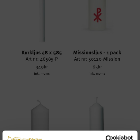
Kyrkljus 48 x 585
Missionsljus - 1 pack
Art nr: 48585-P
Art nr: 50120-Mission
349kr
65kr
ink. moms
ink. moms