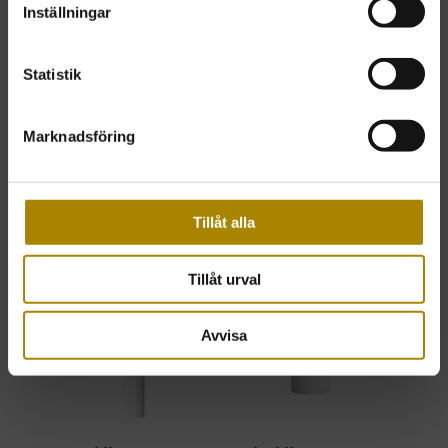
Inställningar
Blockljus 50 x 250
Blockljus 50 x 300
Statistik
Art nr: 50250-P
Art nr: 50300-P
89kr
109kr
ink. moms
ink. moms
Marknadsföring
Tillåt alla
Tillåt urval
Avvisa