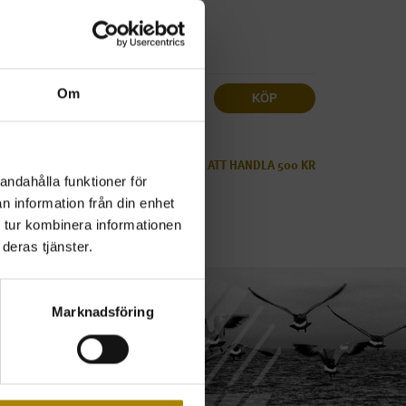
Antal
Om
KÖP
ms
LÄGSTA BELOPP FÖR ATT HANDLA 500 KR
andahålla funktioner för
ALLTID FRI FRAKT.
n information från din enhet
 tur kombinera informationen
deras tjänster.
Marknadsföring
Svanenmärkt