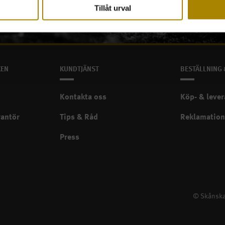
Tillåt urval
KEN
KUNDTJÄNST
BESTÄLLNING 
Kontakta oss
Köp- & lever
rantör
Tips & Råd
Reklamation
Press
© Skånska 