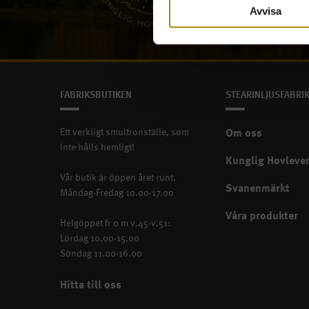
Avvisa
FABRIKSBUTIKEN
STEARINLJUSFABRI
Ett verkligt smultronställe, som
Om oss
inte hålls hemligt!
Kunglig Hovleve
Vår butik är öppen året runt.
Svanenmärkt
Måndag-Fredag 10.00-17.00
Våra produkter
Helgöppet fr o m v.45-v.51:
Lördag 10.00-15.00
Söndag 11.00-16.00
Hitta till oss