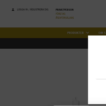
LOGGA IN / REGISTRERA DIG
PRIVATPERSON
FÖRETAG
ÅTERFÖRSÄLJARE
PRODUKTER
OM S