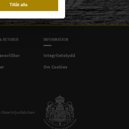
Tillåt alla
& RETURER
INFORMATION
ansvillkor
Integritetskydd
er
Om Cookies
Stearinljusfabriken