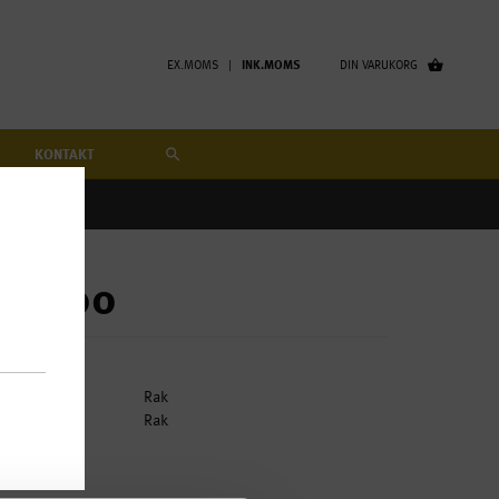
EX.MOMS |
INK.MOMS
DIN VARUKORG
KONTAKT
5 x 500
Fot:
Rak
Form:
Rak