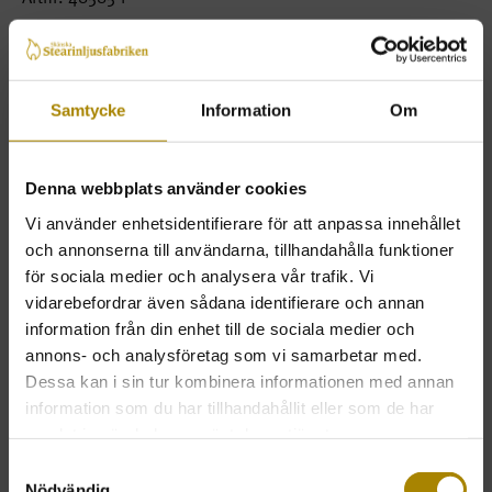
Längd:
585 mm
Diameter:
48 mm
Brinntid:
82 timmar
Samtycke
Information
Om
Fot:
Klackar
Form:
Rak
Denna webbplats använder cookies
Vi använder enhetsidentifierare för att anpassa innehållet
Beställ
Pris
Antal
och annonserna till användarna, tillhandahålla funktioner
för sociala medier och analysera vår trafik. Vi
vidarebefordrar även sådana identifierare och annan
1-pack
349kr
KÖP
information från din enhet till de sociala medier och
ink. moms
annons- och analysföretag som vi samarbetar med.
Dessa kan i sin tur kombinera informationen med annan
TILLBAKA
LÄGSTA BELOPP FÖR ATT HANDLA 500 KR
information som du har tillhandahållit eller som de har
ALLTID FRI FRAKT.
samlat in när du har använt deras tjänster.
Samtyckesval
Nödvändig