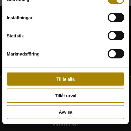
Inställningar
Statistik
En krönt affärsrelation
En krönt affärsrelation
Marknadsföring
Tillåt alla
FABRIKSBUTIKEN
Tillåt urval
Ett verkligt smultronställe, som inte hålls
Avvisa
hemligt!
Hitta till oss