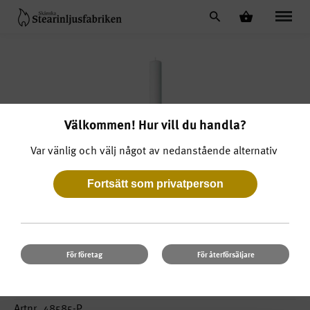
Välkommen! Hur vill du handla?
Var vänlig och välj något av nedanstående alternativ
För företag
För återförsäljare
Kyrkljus 48 x 585
Artnr. 48585-P