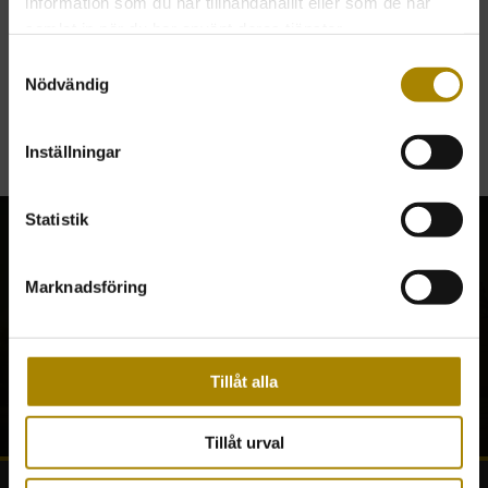
information som du har tillhandahållit eller som de har
ink. moms
samlat in när du har använt deras tjänster.
Samtyckesval
TILLBAKA
LÄGSTA BELOPP FÖR ATT HANDLA 500 KR
Nödvändig
ALLTID FRI FRAKT.
Inställningar
Statistik
Marknadsföring
En krönt affärsrelation
En krönt affärsrelation
Tillåt alla
Tillåt urval