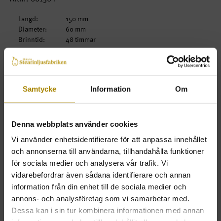
Längd:
150 mm
Diameter:
60 mm
Brinntid:
48 timmar
Fot:
Rak
Form:
Rak
Samtycke
Information
Om
Beskrivning
- Ljuset har platt topp
- 100% stearin
Denna webbplats använder cookies
En viss struktur på ytan kan förekomma.
OBS! Mycket lång brinntid, brinner med något mindre låga
Vi använder enhetsidentifierare för att anpassa innehållet
och annonserna till användarna, tillhandahålla funktioner
- Ljuset brukar skapa ett nätmönster!
för sociala medier och analysera vår trafik. Vi
vidarebefordrar även sådana identifierare och annan
information från din enhet till de sociala medier och
Beställ
Pris
Antal
annons- och analysföretag som vi samarbetar med.
Dessa kan i sin tur kombinera informationen med annan
1-pack
69kr
KÖP