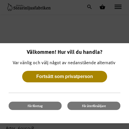
Välkommen! Hur vill du handla?
Previous
Next
Slide
Slide
Var vänlig och välj något av nedanstående alternativ
För företag
För återförsäljare
Blockljus 60 x 150
Artnr. 60150-P