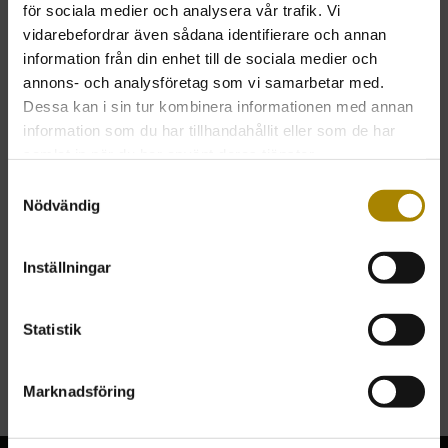
för sociala medier och analysera vår trafik. Vi
GÄSTCHECKOUT
vidarebefordrar även sådana identifierare och annan
Genomför köpet utan att registrera dig
information från din enhet till de sociala medier och
annons- och analysföretag som vi samarbetar med.
TILL VARUKORG
Dessa kan i sin tur kombinera informationen med annan
information som du har tillhandahållit eller som de har
samlat in när du har använt deras tjänster.
Samtyckesval
Nödvändig
KUNDTJÄNST
Behöver du hjälp kring din beställning eller har
frågor kring ljus och tillbehör, vänligen kontakta
Inställningar
oss.
Tel:
0431 21 357
Statistik
kundtjanst@stearinljusfabriken.se
Marknadsföring