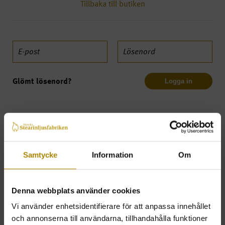
Tillbaka till butiken
Glömt lösenord?
Logga in
NY KUND?
Vänligen registrera dig.
Samtycke
Information
Om
JA, TACK
Denna webbplats använder cookies
Vi använder enhetsidentifierare för att anpassa innehållet
och annonserna till användarna, tillhandahålla funktioner