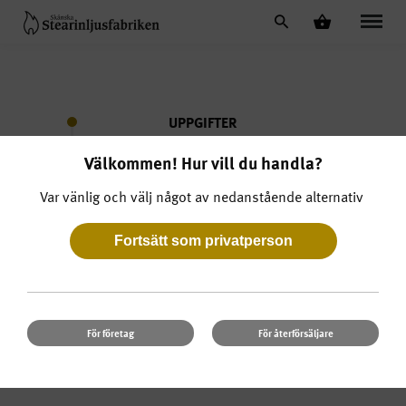
UPPGIFTER
VARUKORG
Välkommen! Hur vill du handla?
ORDER
Var vänlig och välj något av nedanstående alternativ
BETALNING
BEKRÄFTELSE
För företag
För återförsäljare
REDAN KUND? VÄNLIGEN LOGGA IN