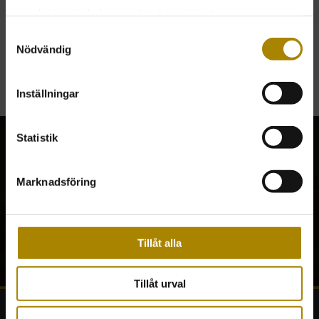
samlat in när du har använt deras tjänster.
TILLBAKA
LÄGSTA BELOPP FÖR ATT HANDLA 500 KR
Samtyckesval
Nödvändig
ALLTID FRI FRAKT.
Inställningar
Statistik
Marknadsföring
En krönt affärsrelation
En krönt affärsrelation
Tillåt alla
Tillåt urval