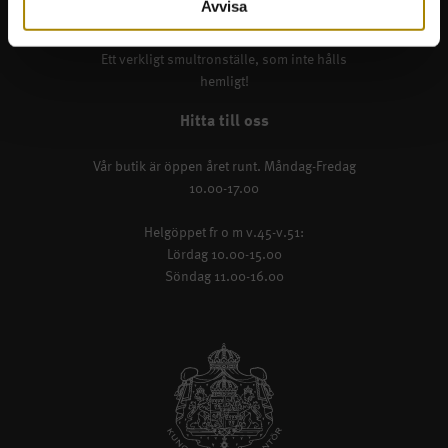
FABRIKSBUTIKEN
Avvisa
Ett verkligt smultronställe, som inte hålls
hemligt!
Hitta till oss
Vår butik är öppen året runt. Måndag-Fredag
10.00-17.00
Helgöppet fr o m v.45-v.51:
Lördag 10.00-15.00
Söndag 11.00-16.00