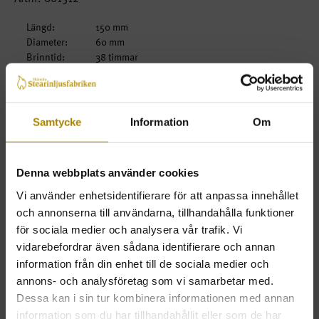
Längd:
150 mm
Diameter:
60 mm
Brinntid:
38 timmar
Fot:
Rak
Form:
Rak
Samtycke
Information
Om
Beskrivning
Arkivbild utseende och färg kan förekomma
Denna webbplats använder cookies
- 100% stearin
Vi använder enhetsidentifierare för att anpassa innehållet
- Genomfärgade
- Blir oftast nätmönster på ljusen
och annonserna till användarna, tillhandahålla funktioner
för sociala medier och analysera vår trafik. Vi
vidarebefordrar även sådana identifierare och annan
Beställ
Pris
Antal
information från din enhet till de sociala medier och
annons- och analysföretag som vi samarbetar med.
1-pack
99kr
Dessa kan i sin tur kombinera informationen med annan
KÖP
ink. moms
information som du har tillhandahållit eller som de har