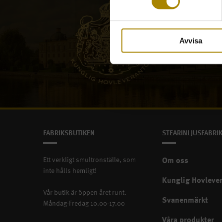
Avvisa
En krönt affärsrelation
FABRIKSBUTIKEN
STEARINLJUSFABRI
Ett verkligt smultronställe, som
Om oss
inte hålls hemligt!
Kunglig Hovleve
Vår butik är öppen året runt.
Svanenmärkt
Måndag-Fredag 10.00-17.00
Våra produkter