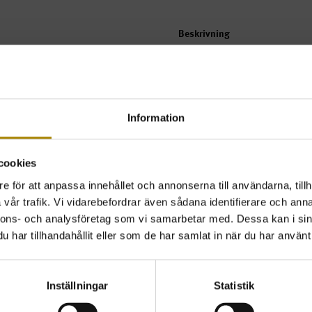
Beskrivning
Helt genomfärgade, Röd av 100% 
45 mm breda, 350 mm långa. Pass
Information
Beställ
Pris
2-pack
183kr
cookies
ink. mo
e för att anpassa innehållet och annonserna till användarna, tillh
vår trafik. Vi vidarebefordrar även sådana identifierare och anna
TILLBAKA
nnons- och analysföretag som vi samarbetar med. Dessa kan i sin
har tillhandahållit eller som de har samlat in när du har använt 
Inställningar
Statistik