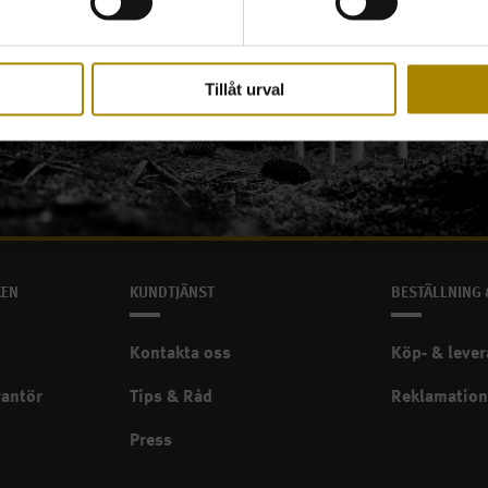
Tillåt urval
KEN
KUNDTJÄNST
BESTÄLLNING 
Kontakta oss
Köp- & lever
rantör
Tips & Råd
Reklamation
Press