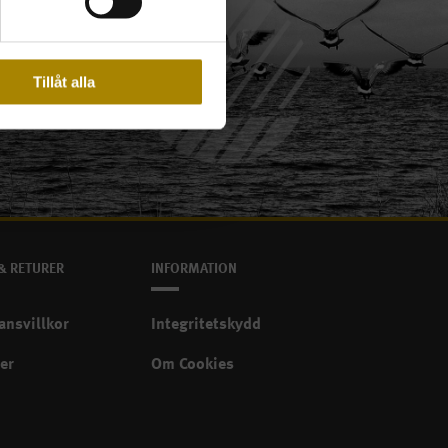
Tillåt alla
Svanenmärkt
& RETURER
INFORMATION
ansvillkor
Integritetskydd
er
Om Cookies