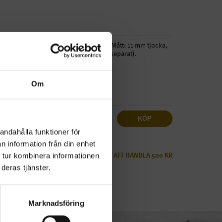
stearin. Brinntiden är ca 12 timmar. Mått: 11 mm tjocka,
ar vår ljusstake art.nr C2302 (säljs separat).
Om
Antal
KÖP
ms
andahålla funktioner för
n information från din enhet
LÄGSTA BELOPP FÖR ATT HANDLA 500 KR
 tur kombinera informationen
ALLTID FRI FRAKT.
deras tjänster.
Marknadsföring