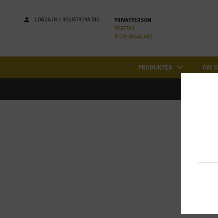
LOGGA IN / REGISTRERA DIG
PRIVATPERSON
FÖRETAG
ÅTERFÖRSÄLJARE
PRODUKTER
OM S
Pr