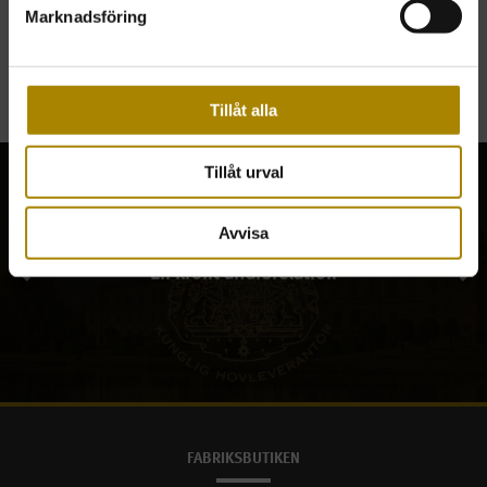
Marknadsföring
Antikljus-150 pack
21250
Tillåt alla
Tillåt urval
Avvisa
En krönt affärsrelation
En krönt affärsrelation
FABRIKSBUTIKEN