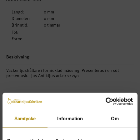
Längd:
0 mm
Diameter:
0 mm
Brinntid:
0 timmar
Fot:
Form:
Beskrivning
Vacker ljushållare i förnicklad mässing. Presenteras i en söt
presentask. Ljus Antikljus art.nr 21250
Beställ
Pris
Antal
1-pack
270kr
KÖP
Samtycke
Information
Om
ink. moms
TILLBAKA
LÄGSTA BELOPP FÖR ATT HANDLA 500 KR