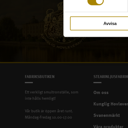
Avvisa
En krönt affärsrelation
FABRIKSBUTIKEN
STEARINLJUSFABRI
Ett verkligt smultronställe, som
Om oss
inte hålls hemligt!
Kunglig Hovleve
Vår butik är öppen året runt.
Svanenmärkt
Måndag-Fredag 10.00-17.00
Våra produkter