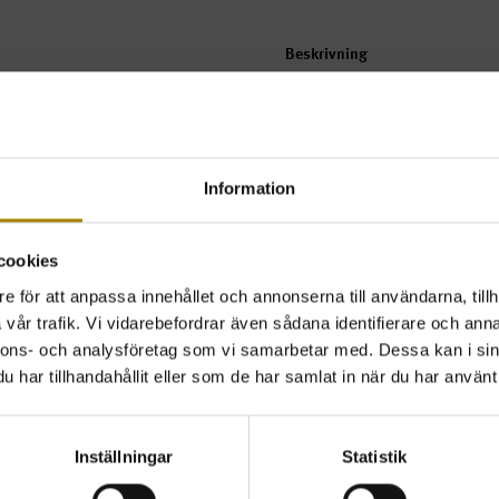
Beskrivning
Vändbar ljushållare för Värmelj
Till förmån för barn & gamla
Information
Beställ
Pris
1-pack
174kr
cookies
ink. mo
e för att anpassa innehållet och annonserna till användarna, tillh
vår trafik. Vi vidarebefordrar även sådana identifierare och anna
TILLBAKA
nnons- och analysföretag som vi samarbetar med. Dessa kan i sin
har tillhandahållit eller som de har samlat in när du har använt 
Inställningar
Statistik