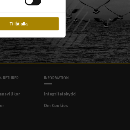
Tillåt alla
Svanenmärkt
& RETURER
INFORMATION
ansvillkor
Integritetskydd
er
Om Cookies