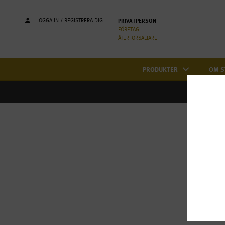
LOGGA IN / REGISTRERA DIG
PRIVATPERSON
FÖRETAG
ÅTERFÖRSÄLJARE
PRODUKTER
OM S
Pr