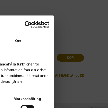
us/Antikljus
Om
Antal
KÖP
ms
andahålla funktioner för
n information från din enhet
LÄGSTA BELOPP FÖR ATT HANDLA 500 KR
 tur kombinera informationen
ALLTID FRI FRAKT.
deras tjänster.
Marknadsföring