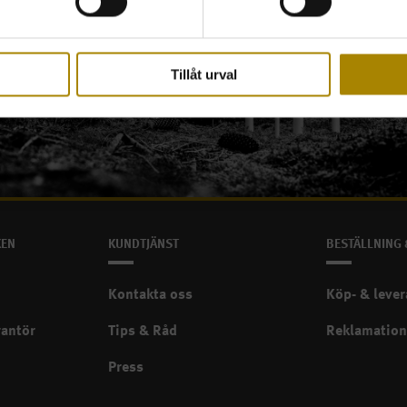
Tillåt urval
KEN
KUNDTJÄNST
BESTÄLLNING 
Kontakta oss
Köp- & lever
rantör
Tips & Råd
Reklamation
Press