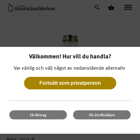
Välkommen! Hur vill du handla?
Var vänlig och välj något av nedanstående alternativ
För företag
För återförsäljare
Gravljus Med Text 98 h- 1 pack
Artnr. 7025-P