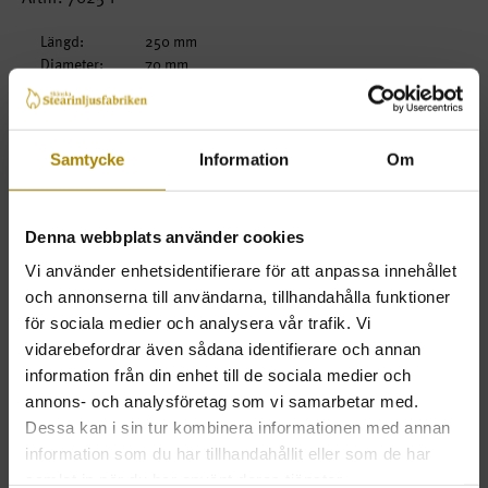
Längd:
250 mm
Diameter:
70 mm
Brinntid:
98 timmar
Fot:
Form:
Samtycke
Information
Om
Beskrivning
Denna webbplats använder cookies
OBS! Enbart för utomhus bruk. 100% Paraffin.
Med texten: Den finaste bland änglar...
Vi använder enhetsidentifierare för att anpassa innehållet
och annonserna till användarna, tillhandahålla funktioner
för sociala medier och analysera vår trafik. Vi
Beställ
Pris
Antal
vidarebefordrar även sådana identifierare och annan
information från din enhet till de sociala medier och
1-pack
54kr
annons- och analysföretag som vi samarbetar med.
KÖP
ink. moms
Dessa kan i sin tur kombinera informationen med annan
information som du har tillhandahållit eller som de har
samlat in när du har använt deras tjänster.
TILLBAKA
LÄGSTA BELOPP FÖR ATT HANDLA 500 KR