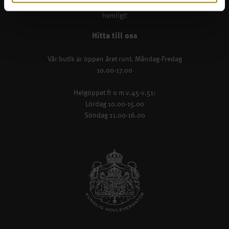
Ett verkligt smultronställe, som inte hålls
hemligt!
Hitta till oss
Vår butik är öppen året runt. Måndag-Fredag
10.00-17.00
Helgöppet fr o m v.45-v.51:
Lördag 10.00-15.00
Söndag 11.00-16.00