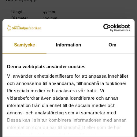
Längd:
45 mm
Diameter:
100 mm
Brinntid:
4 timmar
Fot:
Form:
Samtycke
Information
Om
Beskrivning
Denna webbplats använder cookies
Marschall med beige massa.
Arkivbild! Färg och utseende kan variera.
Vi använder enhetsidentifierare för att anpassa innehållet
och annonserna till användarna, tillhandahålla funktioner
för sociala medier och analysera vår trafik. Vi
Beställ
Pris
Antal
vidarebefordrar även sådana identifierare och annan
information från din enhet till de sociala medier och
2-pack
40kr
annons- och analysföretag som vi samarbetar med.
KÖP
ink. moms
Dessa kan i sin tur kombinera informationen med annan
information som du har tillhandahållit eller som de har
samlat in när du har använt deras tjänster.
TILLBAKA
LÄGSTA BELOPP FÖR ATT HANDLA 500 KR