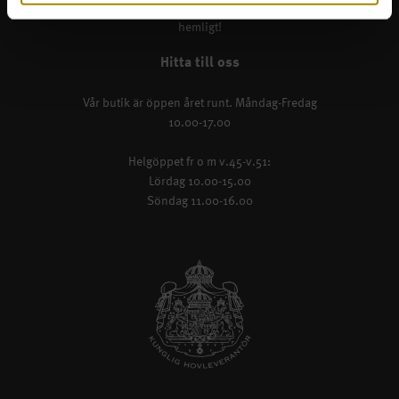
Ett verkligt smultronställe, som inte hålls
hemligt!
Hitta till oss
Vår butik är öppen året runt. Måndag-Fredag
10.00-17.00
Helgöppet fr o m v.45-v.51:
Lördag 10.00-15.00
Söndag 11.00-16.00