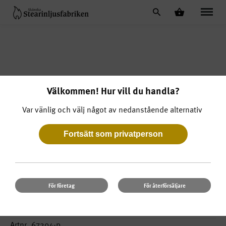
Välkommen! Hur vill du handla?
Var vänlig och välj något av nedanstående alternativ
För företag
För återförsäljare
Marschall 2-pack
Artnr. 67204-p